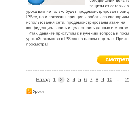
сегодняшний день т
защиты от сетевых а
урока вам не только будет продемонстрирован принц
IPSec, но и показаны принципы работы со сценария
использования сети, продемонстрированы атаки на
конфиденциальность и целостность данных и многое 
Итак, давайте приступим к изучению вопроса и пос
урок «Знакомство с IPSec» на нашем портале. Прият
просмотра!
смотрет
Назад
1
2
3
4
5
6
7
8
9
10
...
2
Уроки