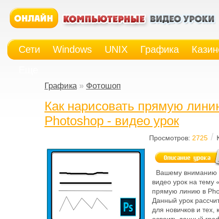
Сети
Windows
UNIX
Графика
Казин
Еще
Графика
»
Фотошоп
Как нарисовать прямую лини
Photoshop - видео урок
/
Просмотров:
2725
Вашему вниманию 
видео урок на тему 
прямую линию в Pho
Данный урок рассчи
для новичков и тех, 