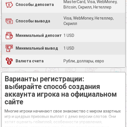
MasterCard, Visa, WebMoney,
Способы депозита
Bitcoin, Скрилл, Нетеллер
Visa, WebMoney, Нетеллер,
Способы вывода
Скрилл
Минимальный депозит
1 USD
Минимальный вывод
1 USD
Валюта счета
Рубли, доллары, евро
Варианты регистрации:
выбирайте способ создания
аккаунта игрока на официальном
сайте
Многие игроки начинают свое знакомство с миром азартных
игр и щедрых призовых выплат с демо версии слотов. Они
хотят оценить геймплей, особенности управления,