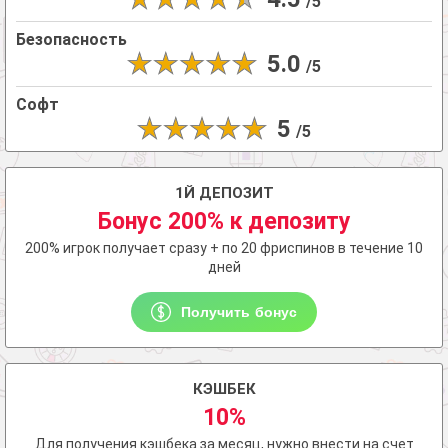
/5
предлагаемые развлечения разбиты на категории:
Безопасность
топ и новые знакомят с самыми популярными
5.0
предложениями и недавно появившимися;
/5
слоты — самая многочисленная категория, где
предлагаются увлекательные сюжеты и большие
Софт
выигрыши. Например, запускайте
аппарат Sizzling Hot на
5
/5
деньги
;
Live дилеры — наиболее приближенный вариант к
обычному казино;
1Й ДЕПОЗИТ
джекпоты — здесь разыгрывается накопительный
приз;
Бонус 200% к депозиту
видеопокеры, столы и прочие автоматы знакомят с
200% игрок получает сразу + по 20 фриспинов в течение 10
самыми различными карточными играми, лотереями.
дней
Получить бонус
Отличное предложение —
возможность поиска слота по
названию, так можно сразу перейти
в свои любимые игры.
КЭШБЕК
10%
Для получения кэшбека за месяц, нужно внести на счет