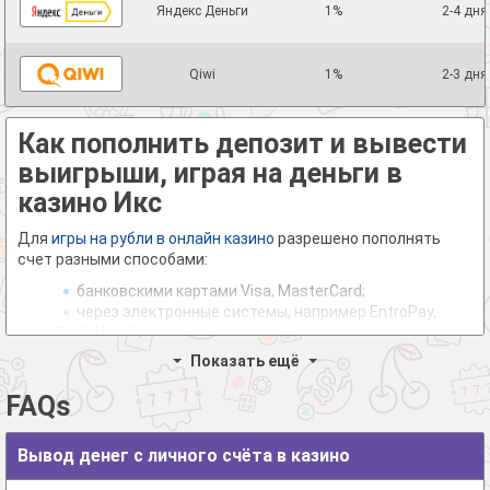
Подтверждение выполняется через
Яндекс Деньги
1%
2-4 дня
электронную почту.
Qiwi
1%
2-3 дня
Регистрация через соцсети: проще
простого
Как пополнить депозит и вывести
выигрыши, играя на деньги в
Тем, кто имеет профили в Одноклассниках, Мейлру, LinkedIn,
Google+, на Фейсбуке или Яндексе, достаточно одного клика,
казино Икс
чтобы зарегистрироваться в Казино Х для игры на рубли.
Данные для аутентификации будут взяты из соцсети. Такая
Для
игры на рубли в онлайн казино
разрешено пополнять
регистрация означает автоматическое согласие с
счет разными способами:
правилами клуба.
банковскими картами Visa, MasterCard;
Важным моментом является наличие только одного
через электронные системы, например EntroPay,
игрового аккаунта. Большее их количество на одного
Skrill, Neteller;
гемблера считается нарушением правил клуба, за что можно
с кошельков Qiwi, Yandex Money, WebMoney;
Показать ещё
оказаться без аккаунта вообще — таких гэмблеров просто
используя интернет-банкинги Альфа-Клик, Сбербанк
банят. Так что важно понимать, если вы регистрировались,
онлайн;
FAQs
например, на официальном сайте, заходить на зеркало или
со счетов телефонов, операторы Мегафон, МТС,
использовать мобильную версию нужно с теми же логином и
Билайн, TELE2.
паролем, который уже есть, повторная регистрация не
Вывод денег с личного счёта в казино
Хотя криптовалюты в число используемых внутри клуба
требуется.
денежных единиц не входят, игорное заведение принимает