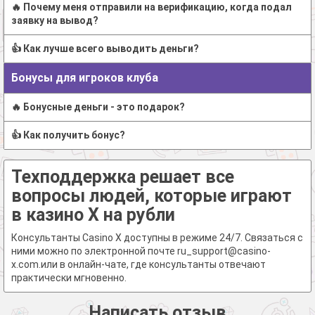
🔥 Почему меня отправили на верификацию, когда подал
депозиты в биткоинах и других виртуальных валютах,
Верификация: защита денежного
заявку на вывод?
работая с такими криптовалютными платформами, как
счета, проверка личности игрока
Bitcoin, Litecoin, Ripple.
👍 Как лучше всего выводить деньги?
при игре на деньги на
Вывод осуществляется тем же способом, как деньги были
официальном сайте казино Х
Бонусы для игроков клуба
положены на депозит. Поскольку на EntroPay, MasterCard
вывод не предусмотрен, по согласованию с
🔥 Бонусные деньги - это подарок?
администрацией разрешается другой способ получения
выигрышей.
👍 Как получить бонус?
Максимальные выплаты ограничиваются суммой $100 тысяч
в месяц. Ежедневно разрешается два вывода без снятия
Техподдержка решает все
комиссии, если выполняется третья и последующие заявки
— взимается 10% от суммы.
вопросы людей, которые играют
в казино Х на рубли
Консультанты Casino Х доступны в режиме 24/7. Связаться с
ними можно по электронной почте ru_support@casino-
Необходимость подтвердить документами собственные
x.com.или в онлайн-чате, где консультанты отвечают
данные возникает, как правило, при выводе крупной суммы
практически мгновенно.
от $1000. Однако это не означает, что нужно обязательно
ожидать этого события. Пройти идентификацию можно
сразу же после регистрации, это позволит в дальнейшем не
Написать отзыв