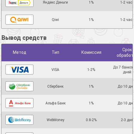
игровой
Яндекс Деньги
1%
1-2 час
портал,
форма
регистрации
Qiwi
1%
1-2 час
будет
совершенно
одинаковой.
Вывод средств
Необходимо
заполнить такие графы:
Срок
Метод
Тип
Комиссия
электронная почта, пароль;
обработ
имя, фамилия (настоящие!);
день, месяц, год рождения;
До 7 банков
VISA
1-2%
никнейм, телефон;
дней
валюта счета;
бонус код.
Сбербанк
1%
До 10 дн
После этого для продолжения нужно согласиться с
условиями игорного заведения и ввести код проверки на
анти бот, который написан на экране. Очень важно
Альфа Банк
1%
До 10 дн
вписывать свои реальные данные, ведь от этого зависит,
сможете ли вы выводить выигранные деньги.
WebMoney
0.8-2%
2-3 дня