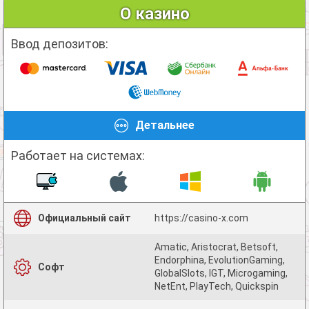
О казино
Ввод депозитов:
Live
Детальнее
Работает на системах:
Официальный сайт
https://casino-x.com
Amatic, Aristocrat, Betsoft,
Endorphina, EvolutionGaming,
Софт
GlobalSlots, IGT, Microgaming,
NetEnt, PlayTech, Quickspin